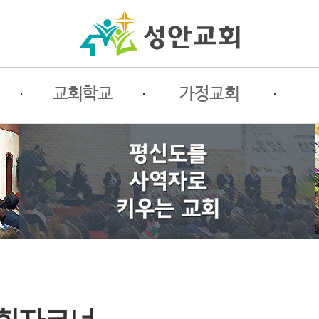
·
교회학교
·
가정교회
·
사랑부
가정교회란
전
유치부
초원소개
필
유초등부
평신도세미나
선
청소년부