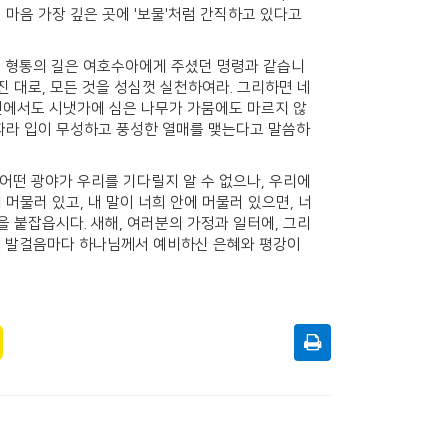
 마음 가장 깊은 곳에 '보물'처럼 간직하고 있다고
는 형통의 길은 여호수아에게 주셨던 명령과 같습니
진 대로, 모든 것을 성심껏 실천하여라. 그리하면 네
 1편에서도 시냇가에 심은 나무가 가뭄에도 마르지 않
 따라 입이 무성하고 풍성한 열매를 맺는다고 말씀하
 어떤 광야가 우리를 기다릴지 알 수 없으나, 우리에
머물러 있고, 내 말이 너희 안에 머물러 있으면, 너
속을 붙잡읍시다. 새해, 여러분의 가정과 일터에, 그리
걷는 발걸음마다 하나님께서 예비하신 은혜와 평강이