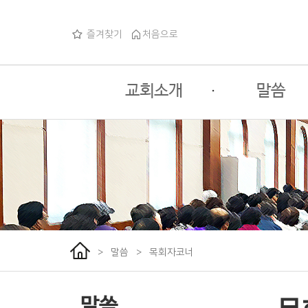
즐겨찾기
처음으로
교회소개
·
말씀
교회소개
주일예배
교회사명
목회자코너
교회로고
특별행사
교회연혁
섬기는분들
>
말씀
>
목회자코너
예배안내
오시는길
말씀