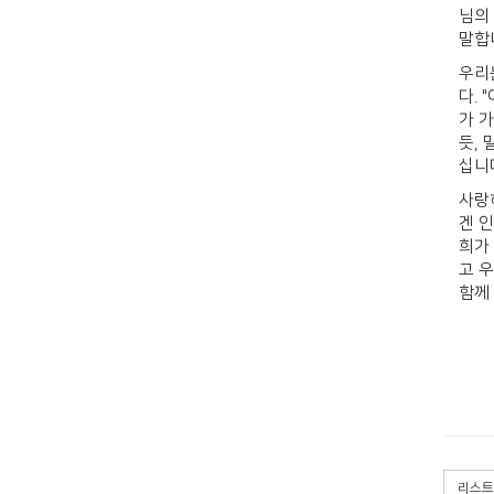
님의
말합
우리
다.
가 
듯,
십니
사랑
겐 
희가
고 
함께
리스트