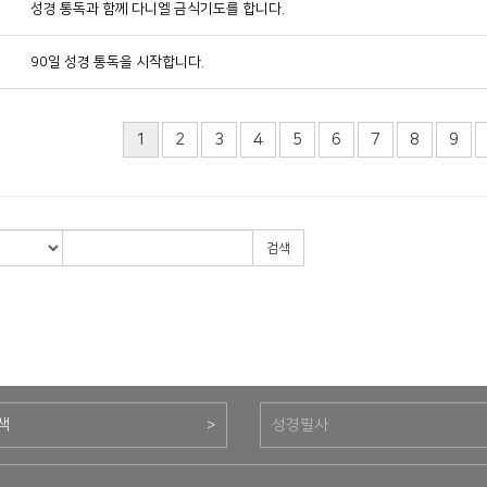
7
성경 통독과 함께 다니엘 금식기도를 합니다.
6
90일 성경 통독을 시작합니다.
1
2
3
4
5
6
7
8
9
검색
색
>
성경필사