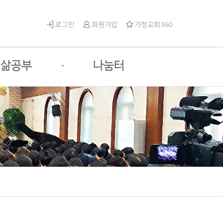
로그인
회원가입
가정교회360
삶공부
·
나눔터
체과정안내
성안나눔터
수과목 안내
게스트나눔터
택과목 안내
자유게시판
사진게시판
영상게시판