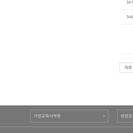
34
34
가정교회사역원
>
성경검