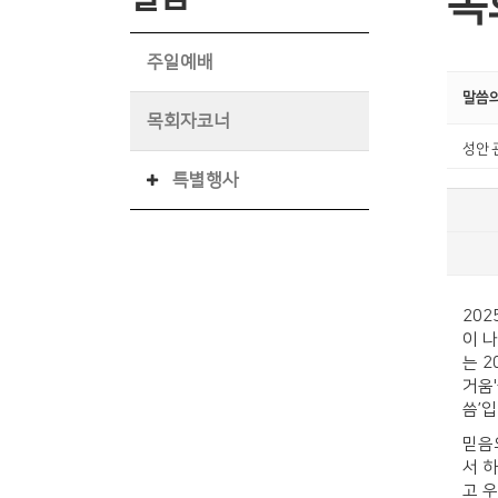
목
주일예배
말씀의
목회자코너
성안 
특별행사
20
이 
는 2
거움
씀’입
믿음
서 
고 