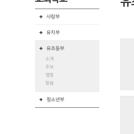
유
사랑부
유치부
유초등부
소개
주보
앨범
말씀
청소년부