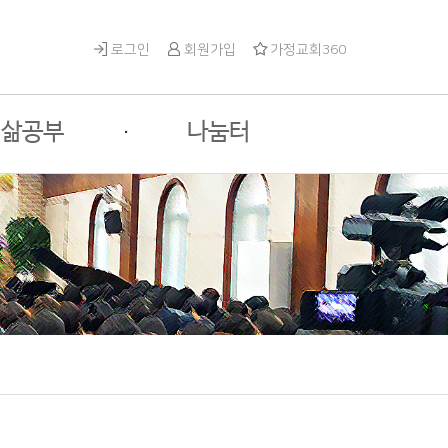
로그인
회원가입
가정교회360
삶공부
·
나눔터
체과정안내
성안나눔터
수과목 안내
게스트나눔터
택과목 안내
자유게시판
사진게시판
영상게시판