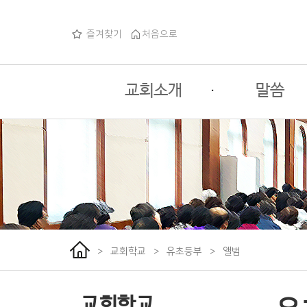
즐겨찾기
처음으로
교회소개
·
말씀
교회소개
주일예배
교회사명
목회자코너
교회로고
특별행사
교회연혁
섬기는분들
>
교회학교
>
유초등부
>
앨범
예배안내
오시는길
교회학교