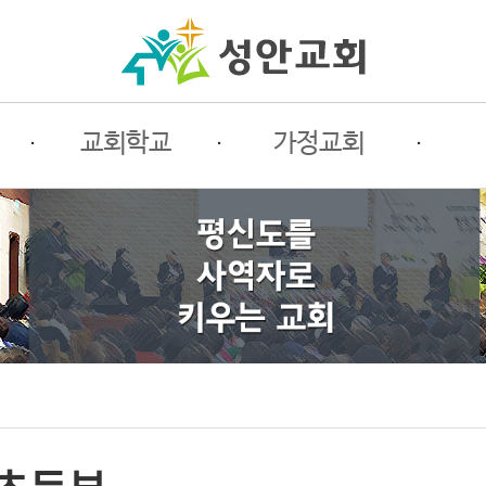
·
교회학교
·
가정교회
·
사랑부
가정교회란
전
유치부
초원소개
필
유초등부
평신도세미나
선
청소년부