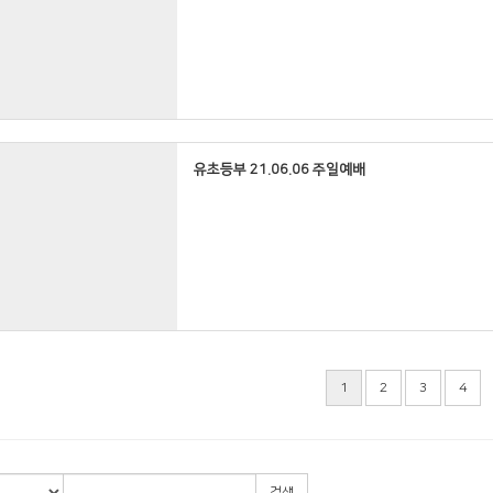
<김요한>
유초등부 21.06.06 주일예배
1
2
3
4
검색