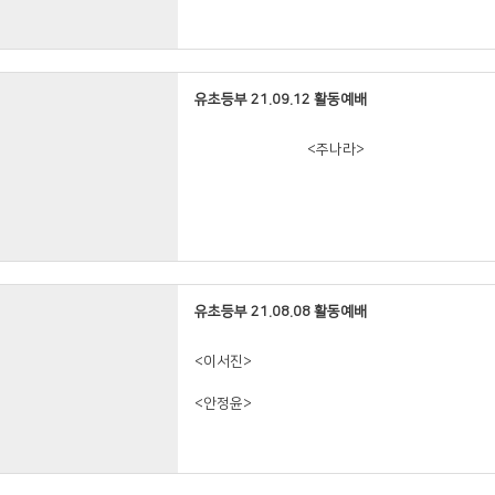
유초등부 21.09.12 활동예배
<주나라>
<이서진>
유초등부 21.08.08 활동예배
<우연우>
<이서진>
<황율선>
<안정윤>
<주해나>