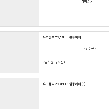
<강명준>
<권도혁>
유초등부 21.10.03 활동예배
<안정윤>
<안정윤>
<김하윤, 김하은>
<우연우>
유초등부 21.09.12 활동예배 (2)
<주해나, 주나라>
<이경민>