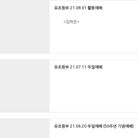
<우은우>
유초등부 21.08.01 활동예배
<김요한>
<김하은>
<김요한>
<주나라>
<주해나>
<우은우>
<황율선>
유초등부 21.07.11 주일예배
<우연우>
<주나라>
<김하은>
<김하윤>
<주해나>
유초등부 21.06.20 주일예배 (50주년 기념예배)
<김하윤>