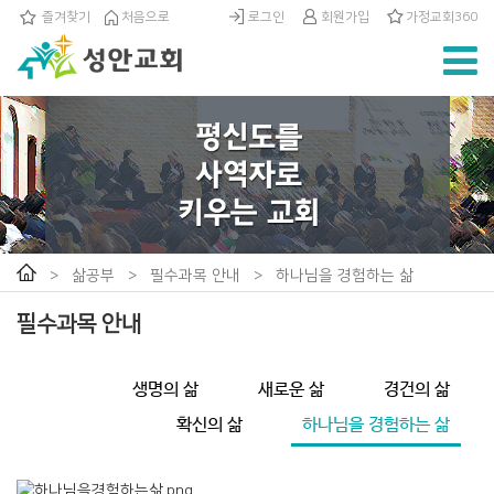
즐겨찾기
처음으로
로그인
회원가입
가정교회360
>
삶공부
>
필수과목 안내
>
하나님을 경험하는 삶
필수과목 안내
생명의 삶
새로운 삶
경건의 삶
확신의 삶
하나님을 경험하는 삶