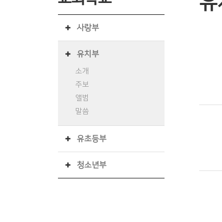
유
사랑부
유치부
소개
주보
앨범
말씀
유초등부
청소년부