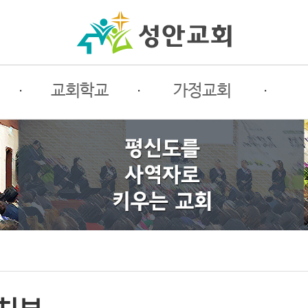
·
교회학교
·
가정교회
·
사랑부
가정교회란
전
유치부
초원소개
필
유초등부
평신도세미나
선
청소년부