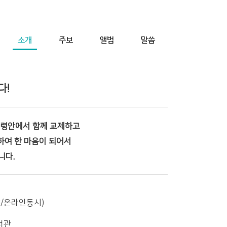
소개
주보
앨범
말씀
다!
성령안에서 함께 교제하고
하여 한 마음이 되어서
니다.
장/온라인동시)
도서관