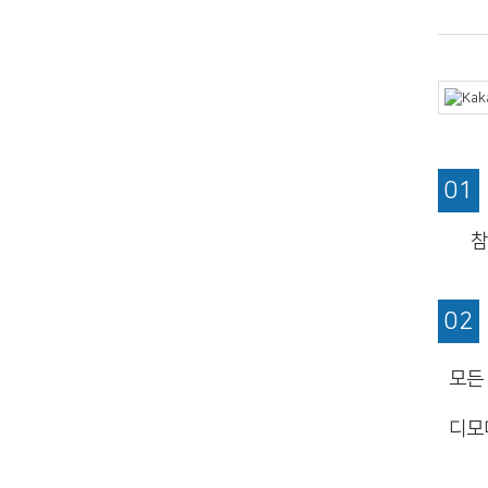
01
참된 
02
모든 
디모데