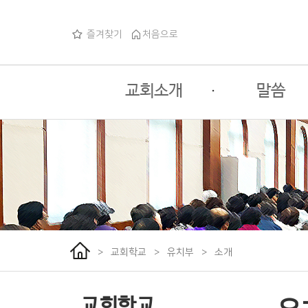
즐겨찾기
처음으로
교회소개
·
말씀
교회소개
주일예배
교회사명
목회자코너
교회로고
특별행사
교회연혁
섬기는분들
>
교회학교
>
유치부
>
소개
예배안내
오시는길
교회학교