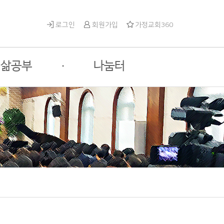
로그인
회원가입
가정교회360
삶공부
·
나눔터
체과정안내
성안나눔터
수과목 안내
게스트나눔터
택과목 안내
자유게시판
사진게시판
영상게시판