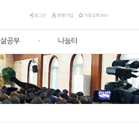
로그인
회원가입
가정교회360
삶공부
·
나눔터
체과정안내
성안나눔터
수과목 안내
게스트나눔터
택과목 안내
자유게시판
사진게시판
영상게시판