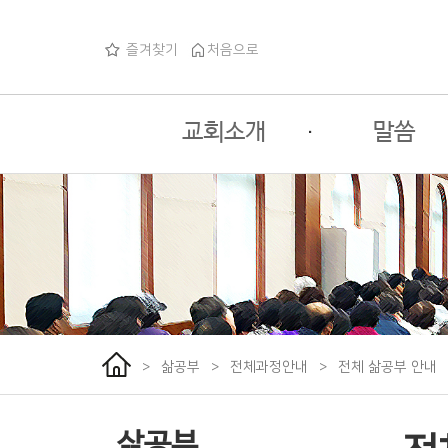
즐겨찾기
처음으로
교회소개
·
말씀
교회소개
주일예배
교회사명
목회자코너
교회로고
특별행사
교회연혁
섬기는분들
>
삶공부
>
전체과정안내
>
전체 삶공부 안내
예배안내
오시는길
삶공부