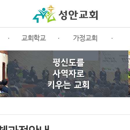
·
교회학교
·
가정교회
·
사랑부
가정교회란
전
유치부
초원소개
필
유초등부
평신도세미나
선
청소년부