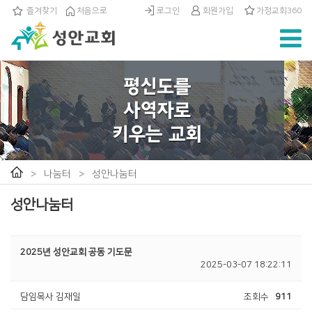
즐겨찾기
처음으로
로그인
회원가입
가정교회360
>
나눔터
>
성안나눔터
성안나눔터
2025년 성안교회 공동 기도문
2025-03-07 18:22:11
담임목사 김재일
조회수
911