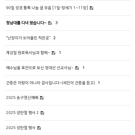
90일 성경 통톡 나눔 글 모음 [1일-창세기 1~11장]
청남대를 다녀 왔습니다~
3
"난장이가 쏘아올린 작은공"
2
계강일 원로목사님과 함께~
1
예수님을 육안으로 보신 정대선 선교사님~
1
간증은 자랑이 아니라 감사입니다~(세진이 간증을 듣고)
1
2025 송구영신예배
2025 성탄절 행사 2
2025 성탄절 행사